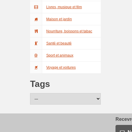
Livres, musique et film
Maison et jardin
Nourriture, boissons et tabac
Santé et beauté
Sport et animaux
Voyage et voitures
Tags
Recevre