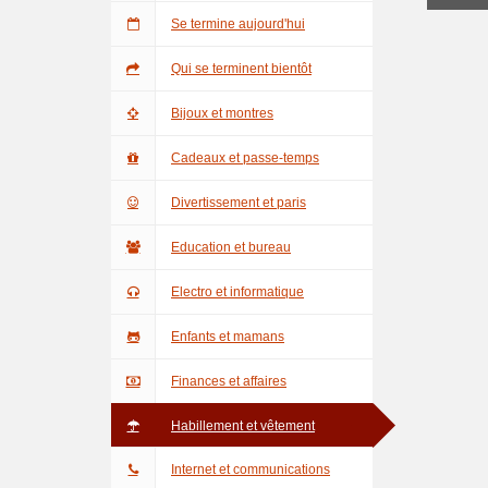
Se termine aujourd'hui
Qui se terminent bientôt
Bijoux et montres
Cadeaux et passe-temps
Divertissement et paris
Education et bureau
Electro et informatique
Enfants et mamans
Finances et affaires
Habillement et vêtement
Internet et communications