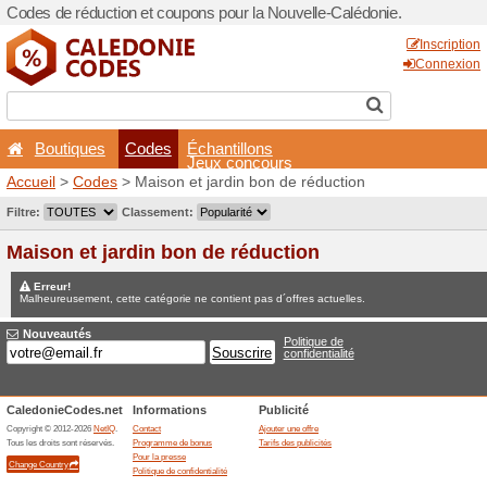
Codes de réduction et coupo
Boutiques
Codes
É
Accueil
>
Codes
> Maison e