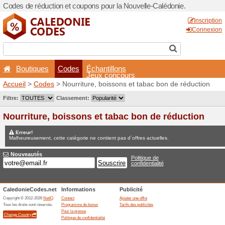
Codes de réduction et coupo
Boutiques
Codes
É
Accueil
>
Codes
> Nourritur