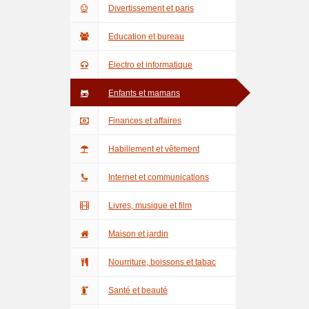
Divertissement et paris
Education et bureau
Electro et informatique
Enfants et mamans
Finances et affaires
Habillement et vêtement
Internet et communications
Livres, musique et film
Maison et jardin
Nourriture, boissons et tabac
Santé et beauté