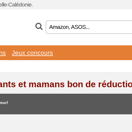
lle-Calédonie.
ons
Jeux concours
ants et mamans bon de réducti
eur!