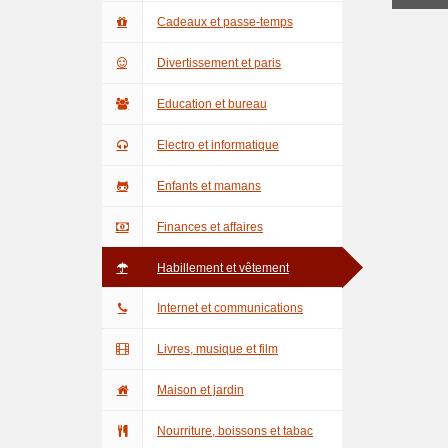
Cadeaux et passe-temps
Divertissement et paris
Education et bureau
Electro et informatique
Enfants et mamans
Finances et affaires
Habillement et vêtement
Internet et communications
Livres, musique et film
Maison et jardin
Nourriture, boissons et tabac