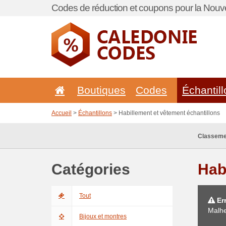
Codes de réduction et coupons pour la Nouve
Boutiques
Codes
Échantil
Accueil
>
Échantillons
> Habillement et vêtement échantillons
Classeme
Catégories
Hab
Tout
Err
Malhe
Bijoux et montres