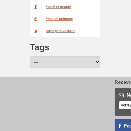
Santé et beauté
Sport et animaux
Voyage et voitures
Tags
Recevre
N
Fa