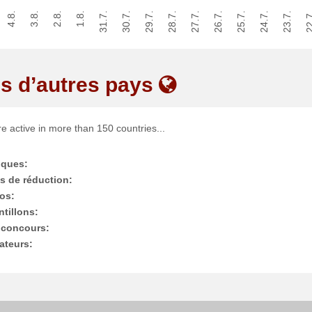
4.8.
3.8.
2.8.
1.8.
31.7.
30.7.
29.7.
28.7.
27.7.
26.7.
25.7.
24.7.
23.7.
22.
s d’autres pays
e active in more than 150 countries...
iques:
s de réduction:
os:
tillons:
 concours:
sateurs: