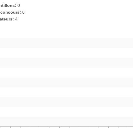
tillons:
0
 concours:
0
sateurs:
4
0
0
0
0
0
0
0
0
0
0
0
0
0