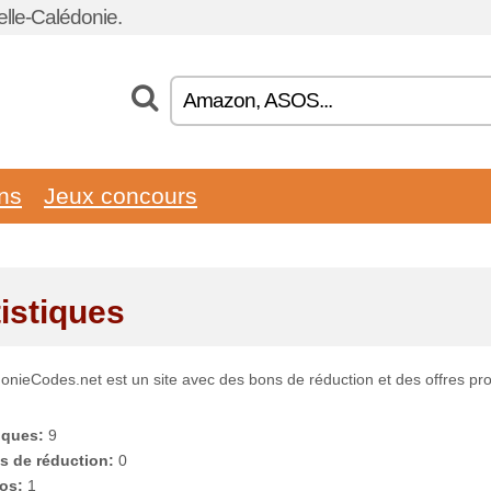
lle-Calédonie.
ons
Jeux concours
tistiques
onieCodes.net est un site avec des bons de réduction et des offres p
iques:
9
s de réduction:
0
os:
1