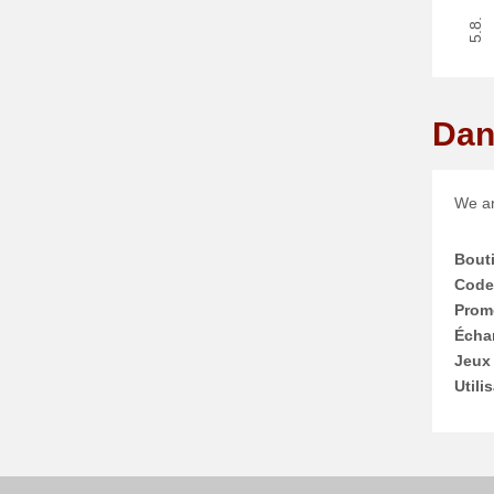
5.8.
Dan
We ar
Bout
Code
Prom
Échan
Jeux
Utili